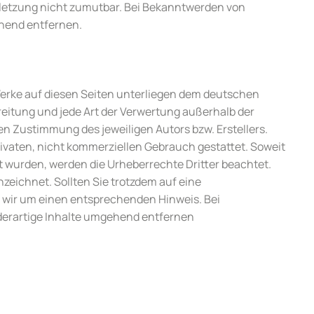
letzung nicht zumutbar. Bei Bekanntwerden von
hend entfernen.
 Werke auf diesen Seiten unterliegen dem deutschen
breitung und jede Art der Verwertung außerhalb der
n Zustimmung des jeweiligen Autors bzw. Erstellers.
rivaten, nicht kommerziellen Gebrauch gestattet. Soweit
llt wurden, werden die Urheberrechte Dritter beachtet.
zeichnet. Sollten Sie trotzdem auf eine
 wir um einen entsprechenden Hinweis. Bei
erartige Inhalte umgehend entfernen